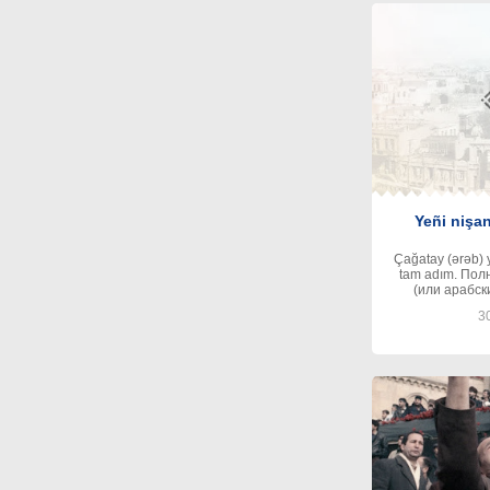
Yeñi nişa
Çağatay (ərəb) ya
tam adım. Пол
(или арабски
30