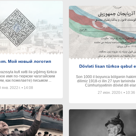
nım. Мой новый логотип
Dövləti lisan türkcə qəbul e
zısıyla kufi xətti ilə yığılmış türkcə
ное имя по-тюркски чагатайским
Son 1000 il boyunca bölgənin hakim d
м, как пожелаете) письмом ...
dilimiz 1918-ci ilin 27 iyun tarixində Azərbaycan
Cümhuriyyətinin dövlət dili elan
 янв. 2022 г.
•
14:08
27 июн. 2020 г.
•
10:36