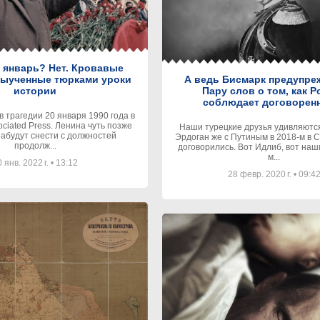
январь? Нет. Кровавые
выученные тюрками уроки
А ведь Бисмарк предупре
истории
Пару слов о том, как Р
соблюдает договорен
 трагедии 20 января 1990 года в
ociated Press. Ленина чуть позже
Наши турецкие друзья удивляются:
 забудут снести с должностей
Эрдоган же с Путиным в 2018-м в 
продолж...
договорились. Вот Идлиб, вот наши
м...
 янв. 2022 г.
•
13:12
28 февр. 2020 г.
•
09:4