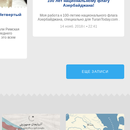
100 лет национальному флагу
Азербайджана!
«Четвертый
Моя работа к 100-летию национального флага
Азербайджана, специально для TuranToday.com .
14 нояб. 2018 г.
•
22:41
леднего
 это всем
ЕЩЕ ЗАПИСИ