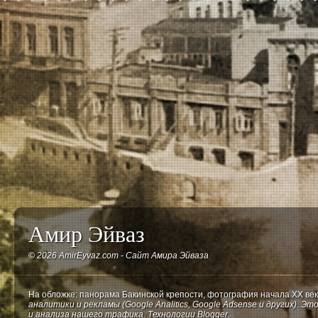
Амир Эйваз
©
2026
AmirEyvaz.com - Сайт Амира Эйваза
На обложке: панорама Бакинской крепости, фотография начала ХХ ве
аналитики и рекламы (Google Analitics, Google Adsense и других). 
и анализа нашего трафика.
Технологии Blogger.