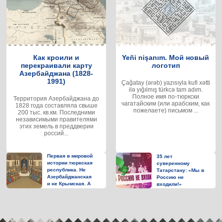
Как кроили и
Yeñi nişanım. Мой новый
перекраивали карту
логотип
Азербайджана (1828-
1991)
Çağatay (ərəb) yazısıyla kufi xətti
ilə yığılmış türkcə tam adım.
Полное имя по-тюркски
Территория Азербайджана до
чагатайским (или арабским, как
1828 года составляла свыше
пожелаете) письмом ...
200 тыс. кв.км. Последними
независимыми правителями
этих земель в преддверии
россий...
Первая в мировой
35 лет
истории тюркская
суверенному
республика. Не
Татарстану: «Мы в
Азербайджанская
Россию не
и не Крымская. А
входили!»
которая же тогда?