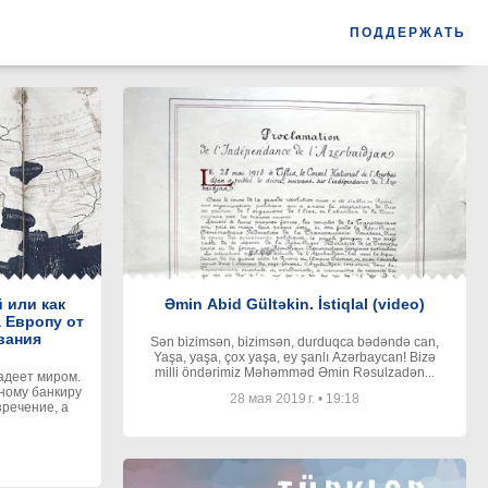
ПОДДЕРЖАТЬ
 или как
Əmin Abid Gültəkin. İstiqlal (video)
 Европу от
вания
Sən bizimsən, bizimsən, durduqca bədəndə can,
Yaşa, yaşa, çox yaşa, ey şanlı Azərbaycan! Bizə
milli öndərimiz Məhəmməd Əmin Rəsulzadən...
адеет миром.
ному банкиру
28 мая 2019 г.
•
19:18
зречение, а