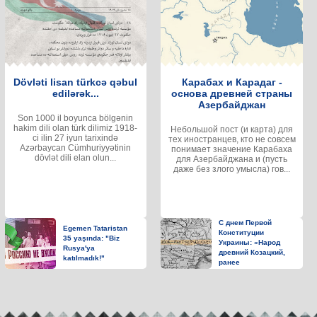
Dövləti lisan türkcə qəbul
Карабах и Карадаг -
edilərək...
основа древней страны
Азербайджан
Son 1000 il boyunca bölgənin
hakim dili olan türk dilimiz 1918-
Небольшой пост (и карта) для
ci ilin 27 iyun tarixində
тех иностранцев, кто не совсем
Azərbaycan Cümhuriyyətinin
понимает значение Карабаха
dövlət dili elan olun...
для Азербайджана и (пусть
даже без злого умысла) гов...
С днем Первой
Egemen Tataristan
Конституции
35 yaşında: "Biz
Украины: «Народ
Rusya′ya
древний Козацкий,
katılmadık!"
ранее
именовавшийся
Хазарским»