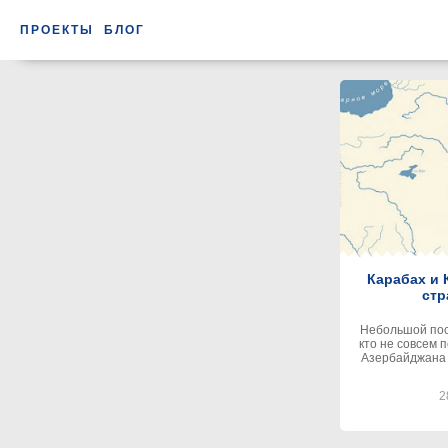
ПРОЕКТЫ
БЛОГ
Карабах и 
стр
Небольшой пост
кто не совсем 
Азербайджана и
2