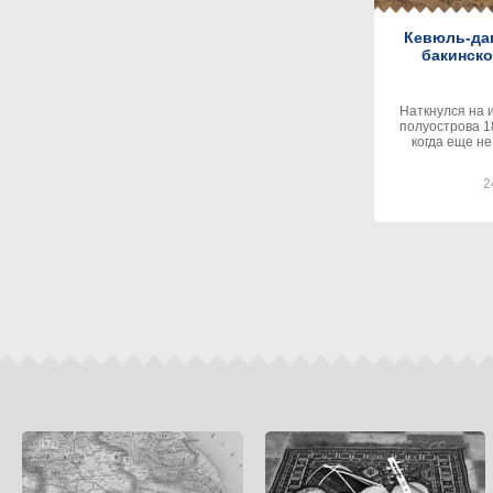
Кевюль-даг
бакинско
Наткнулся на 
полуострова 1899 го
когда еще н
2