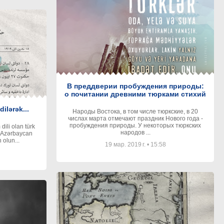
В преддверии пробуждения природы:
о почитании древними тюрками стихий
dilərək...
Народы Востока, в том числе тюркские, в 20
числах марта отмечают праздник Нового года -
пробуждения природы. У некоторых тюркских
ili olan türk
народов ...
 olun...
19 мар. 2019 г.
•
15:58