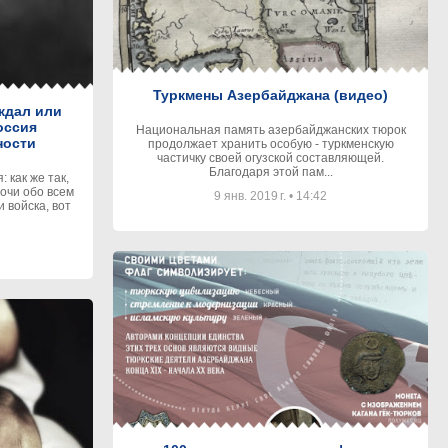
Туркмены Азербайджана (видео)
ждал или
оссия
Национальная память азербайджанских тюрок
ности
продолжает хранить особую - туркменскую
частичку своей огузской составляющей.
Благодаря этой пам...
 как же так,
Сочи обо всем
9 янв. 2019 г.
•
14:42
 войска, вот
2