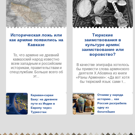
Историческая ложь или
Тюркские
как армяне появились на
заимствования в
Кавказе
культуре армян:
заимствование или
воровство?
То, что армяне не древний
кавказский народ известно
всем западным и российским
В качестве эпиграфа хотелось
историкам, правительствам и
бы привести слова армянского
спецслужбам. Больше всего об
деятеля Х.Абовяна из книги
эт...
«Раны Армении»: «Да вот хотя
бы тюркский язык: сами т...
Отними у народа
Караван-сараи
историю... как
Баку: на древнем
Россия разграбила
пути из Индии в
одну из
Европу через
богатейших
Туркестан
средневековых
библиотек мира