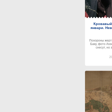
Кровавый 
январи. Не
Похороны жертв
Баку, фото Ass
снесут, но
20