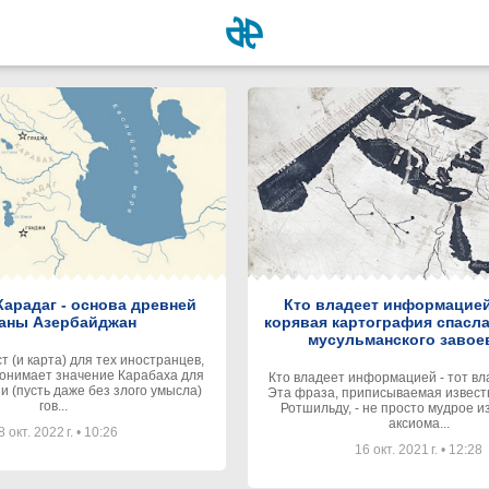
Карадаг - основа древней
Кто владеет информацией
аны Азербайджан
корявая картография спасла
мусульманского завое
 (и карта) для тех иностранцев,
понимает значение Карабаха для
Кто владеет информацией - тот вл
 (пусть даже без злого умысла)
Эта фраза, приписываемая извест
гов...
Ротшильду, - не просто мудрое и
аксиома...
8 окт. 2022 г.
•
10:26
16 окт. 2021 г.
•
12:28