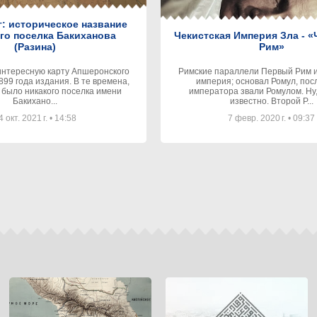
: историческое название
го поселка Бакиханова
Чекистская Империя Зла - 
(Разина)
Рим»
интересную карту Апшеронского
Римские параллели Первый Рим или Римская
да издания. В те времена,
империя; основал Ромул, пос
е было никакого поселка имени
императора звали Ромулом. Ну,
Бакихано...
известно. Второй Р...
4 окт. 2021 г.
•
14:58
7 февр. 2020 г.
•
09:37