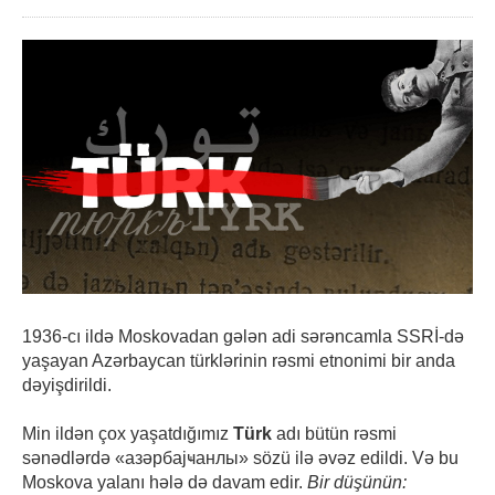
1936-cı ildə Moskovadan gələn adi sərəncamla SSRİ-də
yaşayan Azərbaycan türklərinin rəsmi etnonimi bir anda
dəyişdirildi.
Min ildən çox yaşatdığımız
Türk
adı bütün rəsmi
sənədlərdə «азәрбајҹанлы» sözü ilə əvəz edildi. Və bu
Moskova yalanı hələ də davam edir.
Bir düşünün: