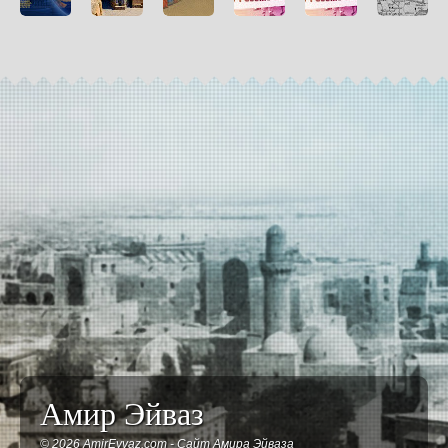
Караван-
Отними у
Первая в
35 лет
Egemen
сараи
народа
мировой истории
суверенному
Tataristan
Баку: на
историю... как
тюркская
Татарстану:
35 yaşında:
древнем
Россия
республика. Не
«Мы в
"Biz
пути из
разграбила
Азербайджанская
Россию не
Rusya′ya
Индии в
одну из
и не Крымская. А
входили!»
katılmadık!"
Европу
богатейших
которая же
через
средневековых
тогда?
Туркестан
библиотек мира
Амир Эйваз
©
2026
AmirEyvaz.com - Сайт Амира Эйваза