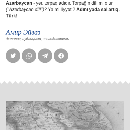
Azərbaycan
- yer, torpaq adıdır. Torpağın dili mi olur
("Azərbaycan dili")?
Ya milliyyəti?
Adını yada sal artıq,
Türk!
Амир Эйваз