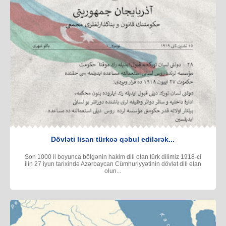
Dövləti lisan türkcə qəbul edilərək...
Son 1000 il boyunca bölgənin hakim dili olan türk dilimiz 1918-ci
ilin 27 iyun tarixində Azərbaycan Cümhuriyyətinin dövlət dili elan
olun...