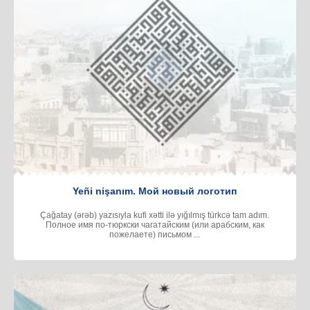
Yeñi nişanım. Мой новый логотип
Çağatay (ərəb) yazısıyla kufi xətti ilə yığılmış türkcə tam adım.
Полное имя по-тюркски чагатайским (или арабским, как
пожелаете) письмом ...