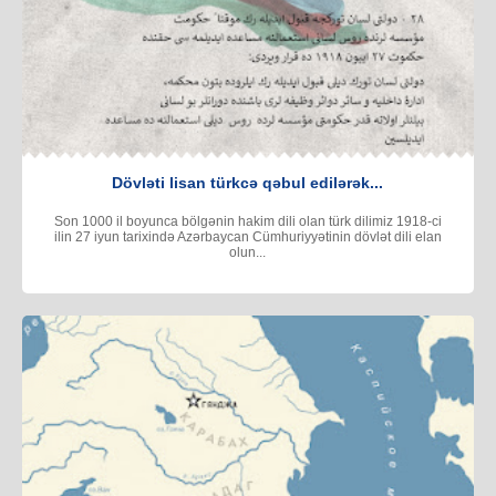
Dövləti lisan türkcə qəbul edilərək...
Son 1000 il boyunca bölgənin hakim dili olan türk dilimiz 1918-ci
ilin 27 iyun tarixində Azərbaycan Cümhuriyyətinin dövlət dili elan
olun...