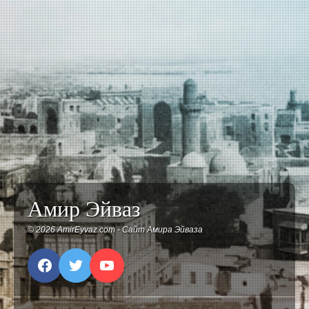
через
средневековых
тогда?
Туркестан
библиотек мира
Амир Эйваз
©
2026
AmirEyvaz.com - Сайт Амира Эйваза