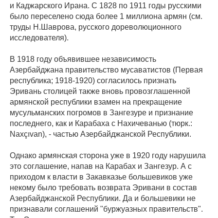
и Каджарского Ирана. С 1828 по 1911 годы русскими
было переселено сюда более 1 миллиона армян (см.
труды Н.Шаврова, русского дореволюционного
исследователя).
В 1918 году объявившее независимость
Азербайджана правительство мусаватистов (Первая
республика; 1918-1920) согласилось признать
Эривань столицей также вновь провозглашенной
армянской республики взамен на прекращение
мусульманских погромов в Зангезуре и признание
последнего, как и Карабаха с Нахичеванью (тюрк.:
Naxçıvan), - частью Азербайджанской Республики.
Однако армянская сторона уже в 1920 году нарушила
это соглашение, напав на Карабах и Зангезур. А с
приходом к власти в Закавказье большевиков уже
некому было требовать возврата Эривани в состав
Азербайджанской Республики. Да и большевики не
признавали соглашений "буржуазных правительств".