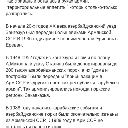
Так Эривань и осталась в руках армян,
"территориальные аппетиты" которых только-только
разгорались.
В начале 20-х годов ХХ века азербайджанский уезд
Зангезур был передан большевиками Армянской
ССР. В 1936 году армяне переименовали Эривань в
Ереван.
В 1948-1952 годах из Зангезура и Гокчи по плану
А.Микояна и указу Сталина были депортированы до
200 тысяч азербайджанских тюрок, а их "дома и
постройки" были переданы "прибывающим в
Арм.ССР из других советских республик и зарубежья
армян". Так арменизировались некогда тюркские
регионы Закавказья.
В 1988 году начались карабахские события и
азербайджанские тюрки были окончательно изгнаны
из Армянской ССР. К 1989 году в Арм.ССР не
осталось ни одного из них.