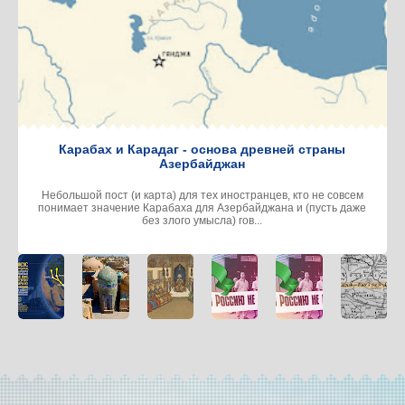
Карабах и Карадаг - основа древней страны
Азербайджан
Небольшой пост (и карта) для тех иностранцев, кто не совсем
понимает значение Карабаха для Азербайджана и (пусть даже
без злого умысла) гов...
Караван-
Отними у
Первая в
35 лет
Egemen
сараи
народа
мировой истории
суверенному
Tataristan
Баку: на
историю... как
тюркская
Татарстану:
35 yaşında:
древнем
Россия
республика. Не
«Мы в
"Biz
пути из
разграбила
Азербайджанская
Россию не
Rusya′ya
Индии в
одну из
и не Крымская. А
входили!»
katılmadık!"
Европу
богатейших
которая же