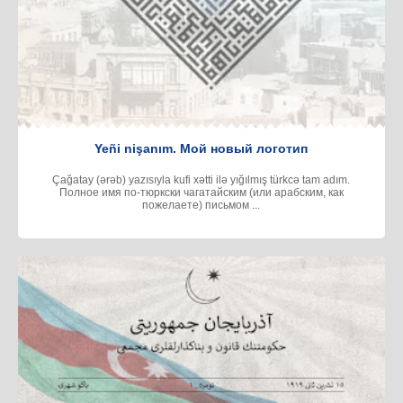
Yeñi nişanım. Мой новый логотип
Çağatay (ərəb) yazısıyla kufi xətti ilə yığılmış türkcə tam adım.
Полное имя по-тюркски чагатайским (или арабским, как
пожелаете) письмом ...