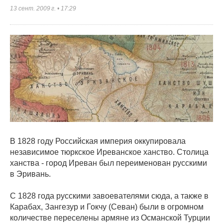
13 сент. 2009 г.
•
17:29
В 1828 году Российская империя оккупировала
независимое тюркское Иреванское ханство. Столица
ханства - город Иреван был переименован русскими
в Эривань.
С 1828 года русскими завоевателями сюда, а также в
Карабах, Зангезур и Гокчу (Севан) были в огромном
количестве переселены армяне из Османской Турции